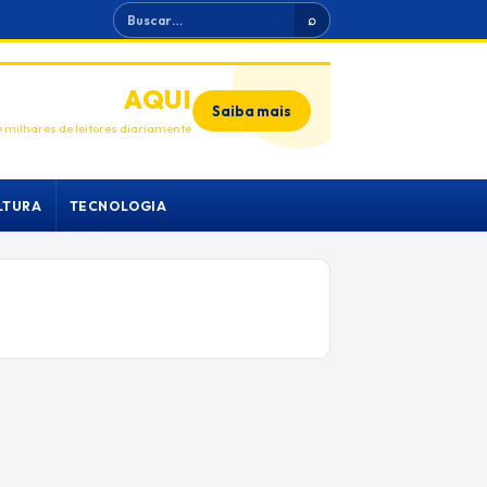
Buscar
⌕
ANUNCIE
AQUI
Saiba mais
 milhares de leitores diariamente
LTURA
TECNOLOGIA