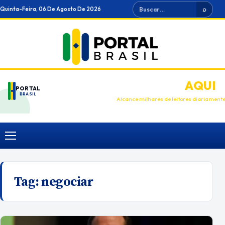
Ir
Buscar
Quinta-Feira, 06 De Agosto De 2026
⌕
para
o
conteúdo
ANUNCIE
AQUI
PORTAL
BRASIL
Alcance milhares de leitores diariament
Menu
Tag:
negociar