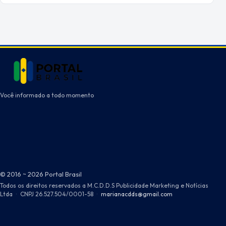
Você informado a todo momento
© 2016 ~ 2026 Portal Brasil
Todos os direitos reservados a M.C.D.D.S Publicidade Marketing e Notícias
Ltda
·
CNPJ 26.527.504/0001-58
·
marianacdds@gmail.com