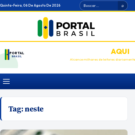
Ir
Buscar
Quinta-Feira, 06 De Agosto De 2026
⌕
para
o
conteúdo
ANUNCIE
AQUI
PORTAL
BRASIL
Alcance milhares de leitores diariament
Menu
Tag:
neste