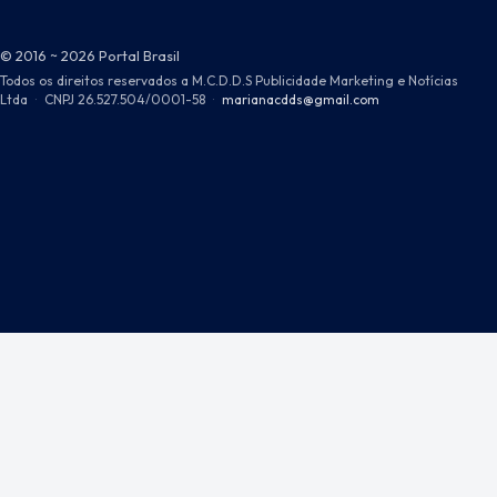
© 2016 ~ 2026 Portal Brasil
Todos os direitos reservados a M.C.D.D.S Publicidade Marketing e Notícias
Ltda
·
CNPJ 26.527.504/0001-58
·
marianacdds@gmail.com