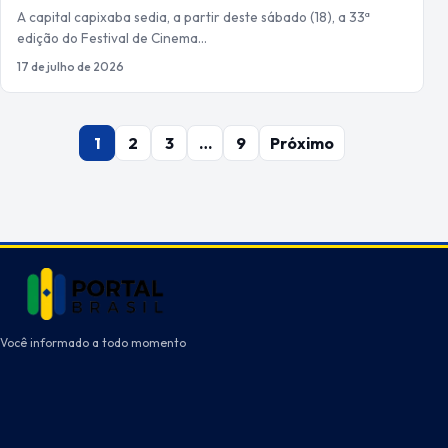
A capital capixaba sedia, a partir deste sábado (18), a 33ª
edição do Festival de Cinema…
17 de julho de 2026
Paginação
1
2
3
…
9
Próximo
de
posts
Você informado a todo momento