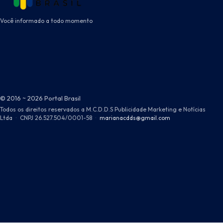
Você informado a todo momento
© 2016 ~ 2026 Portal Brasil
Todos os direitos reservados a M.C.D.D.S Publicidade Marketing e Notícias
Ltda
·
CNPJ 26.527.504/0001-58
·
marianacdds@gmail.com