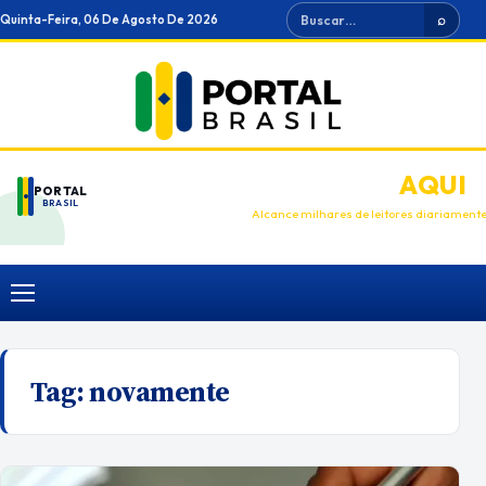
Ir
Buscar
Quinta-Feira, 06 De Agosto De 2026
⌕
para
o
conteúdo
ANUNCIE
AQUI
PORTAL
BRASIL
Alcance milhares de leitores diariament
Menu
Tag:
novamente