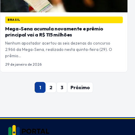
BRASIL
Mega-Sena acumula novamente e prêmio
principal vai a R$ 115 milhões
Nenhum apostador acertou as seis dezenas do concurso
2.966 da Mega-Sena, realizado nesta quinta-feira (29). O
prêmio…
29 de janeiro de 2026
Paginação
1
2
3
Próximo
de
posts