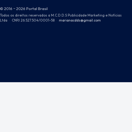
© 2016 ~ 2026 Portal Brasil
Todos os direitos reservados a M.C.D.D.S Publicidade Marketing e Notícias
Ltda
·
CNPJ 26.527.504/0001-58
·
marianacdds@gmail.com