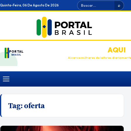
Ir
Buscar
Quinta-Feira, 06 De Agosto De 2026
⌕
para
o
conteúdo
ANUNCIE
AQUI
PORTAL
BRASIL
Alcance milhares de leitores diariament
Menu
Tag:
oferta