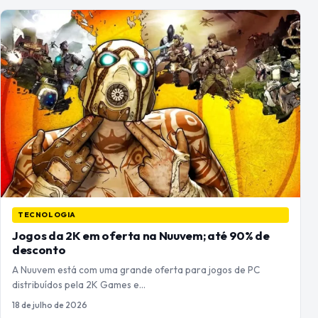
TECNOLOGIA
Jogos da 2K em oferta na Nuuvem; até 90% de
desconto
A Nuuvem está com uma grande oferta para jogos de PC
distribuídos pela 2K Games e…
18 de julho de 2026