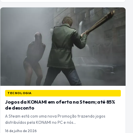
TECNOLOGIA
Jogos da KONAMI em oferta na Steam; até 85%
de desconto
A Steam está com uma nova Promoção trazendo jogos
distribuídos pela KONAMI no PC e nós…
16 de julho de 2026