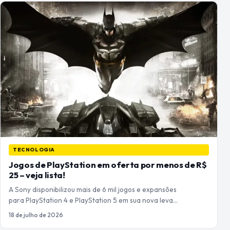
TECNOLOGIA
Jogos de PlayStation em oferta por menos de R$
25 – veja lista!
A Sony disponibilizou mais de 6 mil jogos e expansões
para PlayStation 4 e PlayStation 5 em sua nova leva…
18 de julho de 2026