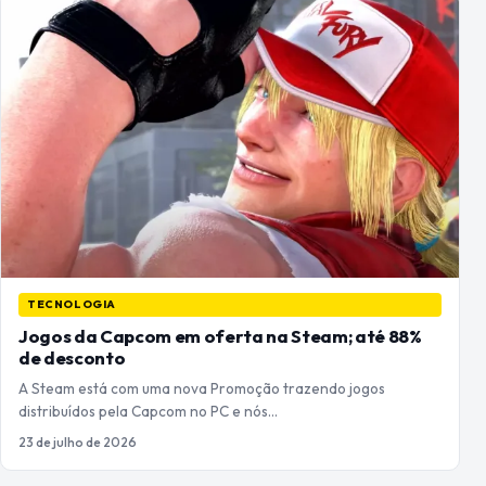
TECNOLOGIA
Jogos da Capcom em oferta na Steam; até 88%
de desconto
A Steam está com uma nova Promoção trazendo jogos
distribuídos pela Capcom no PC e nós…
23 de julho de 2026