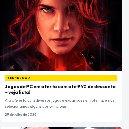
TECNOLOGIA
Jogos de PC em oferta com até 94% de desconto
– veja lista!
A GOG está com diversos jogos e expansões em oferta, e nós
selecionamos alguns dos principais…
29 de julho de 2026