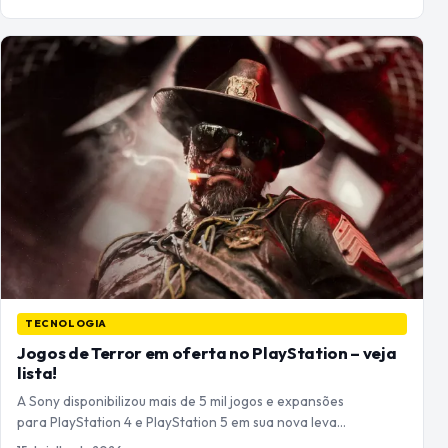
TECNOLOGIA
Jogos de Terror em oferta no PlayStation – veja
lista!
A Sony disponibilizou mais de 5 mil jogos e expansões
para PlayStation 4 e PlayStation 5 em sua nova leva…