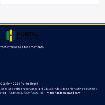
Você informado a todo momento
© 2016 ~ 2026 Portal Brasil
Todos os direitos reservados a M.C.D.D.S Publicidade Marketing e Notícias
Ltda
·
CNPJ 26.527.504/0001-58
·
marianacdds@gmail.com