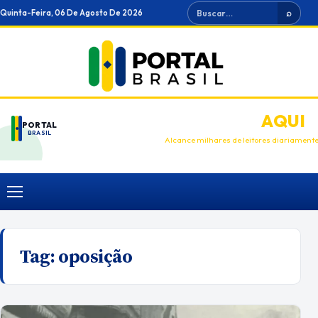
Ir
Buscar
Quinta-Feira, 06 De Agosto De 2026
⌕
para
o
conteúdo
ANUNCIE
AQUI
PORTAL
BRASIL
Alcance milhares de leitores diariament
Menu
Tag:
oposição