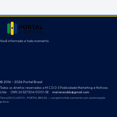
Você informado a todo momento
© 2016 ~ 2026 Portal Brasil
Todos os direitos reservados a M.C.D.D.S Publicidade Marketing e Notícias
Ltda
·
CNPJ 26.527.504/0001-58
·
marianacdds@gmail.com
Tema EXCLUSIVO - PORTAL BRASIL — uso permitido somente com autorização
prévia.