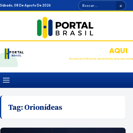
Ir
Buscar
Sábado, 08 De Agosto De 2026
⌕
para
o
conteúdo
ANUNCIE
AQUI
PORTAL
BRASIL
Alcance milhares de leitores diariament
Menu
Tag:
Orionídeas