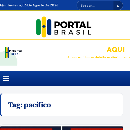
Ir
Buscar
Quinta-Feira, 06 De Agosto De 2026
⌕
para
o
conteúdo
ANUNCIE
AQUI
PORTAL
BRASIL
Alcance milhares de leitores diariament
Menu
Tag:
pacífico