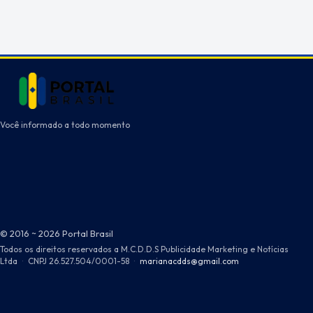
Você informado a todo momento
© 2016 ~ 2026 Portal Brasil
Todos os direitos reservados a M.C.D.D.S Publicidade Marketing e Notícias
Ltda
·
CNPJ 26.527.504/0001-58
·
marianacdds@gmail.com