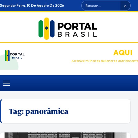
Ir
Buscar
Segunda-Feira, 10 De Agosto De 2026
⌕
para
o
conteúdo
ANUNCIE
AQUI
PORTAL
BRASIL
Alcance milhares de leitores diariament
Menu
Tag:
panorâmica