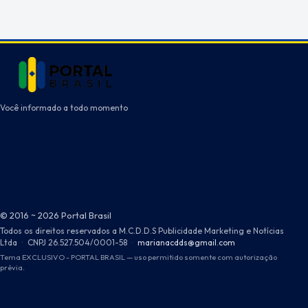
Você informado a todo momento
© 2016 ~ 2026 Portal Brasil
Todos os direitos reservados a M.C.D.D.S Publicidade Marketing e Notícias
Ltda
·
CNPJ 26.527.504/0001-58
·
marianacdds@gmail.com
Tema EXCLUSIVO - PORTAL BRASIL — uso permitido somente com autorização
prévia.