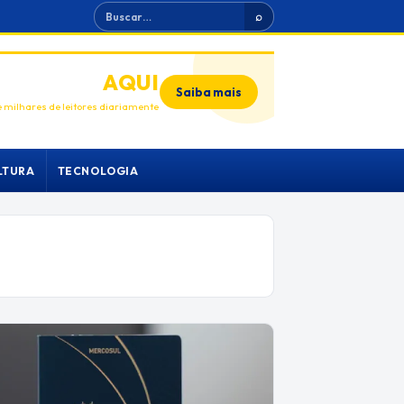
Buscar
⌕
ANUNCIE
AQUI
Saiba mais
 milhares de leitores diariamente
LTURA
TECNOLOGIA