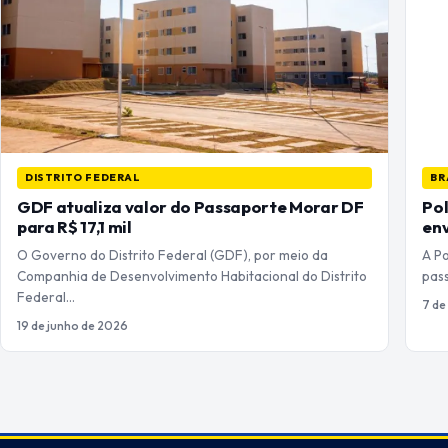
DISTRITO FEDERAL
BR
GDF atualiza valor do Passaporte Morar DF
Pol
para R$ 17,1 mil
env
O Governo do Distrito Federal (GDF), por meio da
A Po
Companhia de Desenvolvimento Habitacional do Distrito
pas
Federal…
7 de
19 de junho de 2026