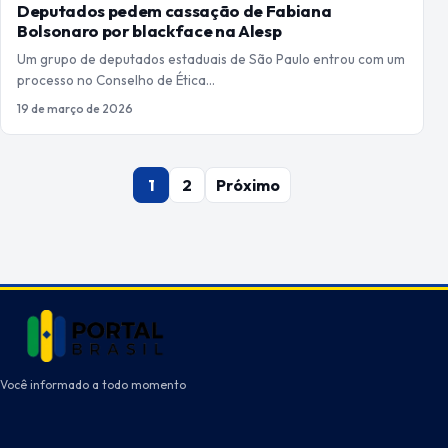
Deputados pedem cassação de Fabiana
Bolsonaro por blackface na Alesp
Um grupo de deputados estaduais de São Paulo entrou com um
processo no Conselho de Ética…
19 de março de 2026
Paginação
1
2
Próximo
de
posts
Você informado a todo momento