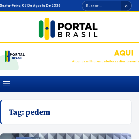
Ir
Buscar
Sexta-Feira, 07 De Agosto De 2026
⌕
para
o
conteúdo
ANUNCIE
AQUI
PORTAL
BRASIL
Alcance milhares de leitores diariament
Menu
Tag:
pedem