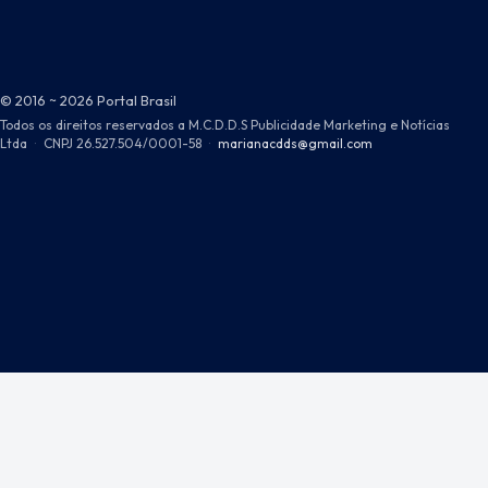
© 2016 ~ 2026 Portal Brasil
Todos os direitos reservados a M.C.D.D.S Publicidade Marketing e Notícias
Ltda
·
CNPJ 26.527.504/0001-58
·
marianacdds@gmail.com