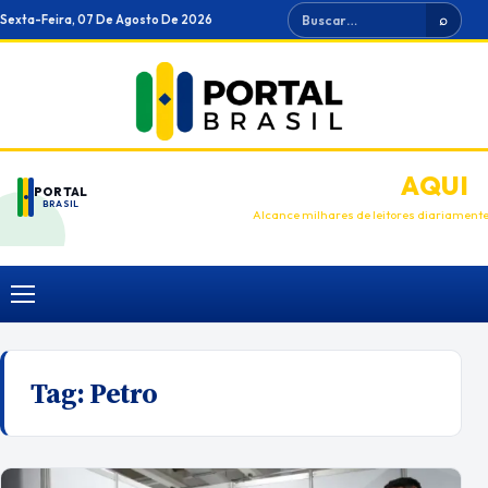
Ir
Buscar
Sexta-Feira, 07 De Agosto De 2026
⌕
para
o
conteúdo
ANUNCIE
AQUI
PORTAL
BRASIL
Alcance milhares de leitores diariament
Menu
Tag:
Petro