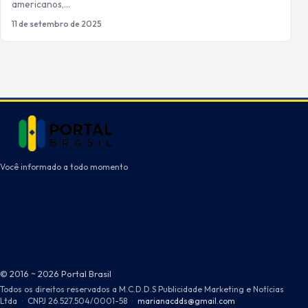
americanos,…
11 de setembro de 2025
Você informado a todo momento
© 2016 ~ 2026 Portal Brasil
Todos os direitos reservados a M.C.D.D.S Publicidade Marketing e Notícias
Ltda
·
CNPJ 26.527.504/0001-58
·
marianacdds@gmail.com