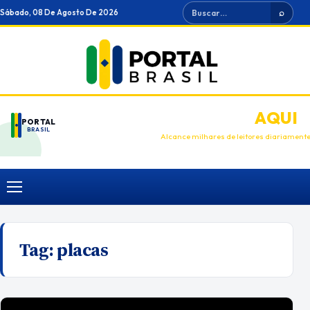
Ir
Buscar
Sábado, 08 De Agosto De 2026
⌕
para
o
conteúdo
ANUNCIE
AQUI
PORTAL
BRASIL
Alcance milhares de leitores diariament
Menu
Tag:
placas