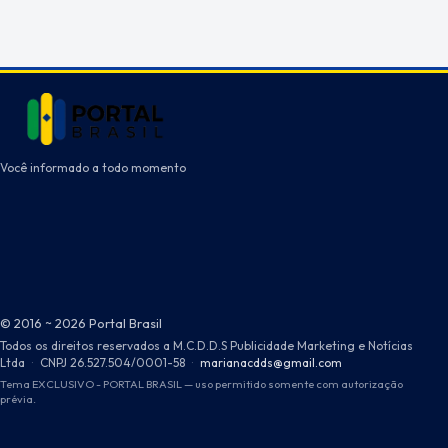
Você informado a todo momento
© 2016 ~ 2026 Portal Brasil
Todos os direitos reservados a M.C.D.D.S Publicidade Marketing e Notícias
Ltda
·
CNPJ 26.527.504/0001-58
·
marianacdds@gmail.com
Tema EXCLUSIVO - PORTAL BRASIL — uso permitido somente com autorização
prévia.