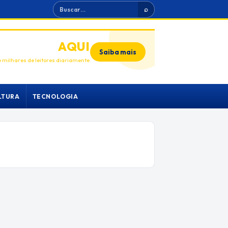
Buscar
⌕
ANUNCIE
AQUI
Saiba mais
 milhares de leitores diariamente
LTURA
TECNOLOGIA