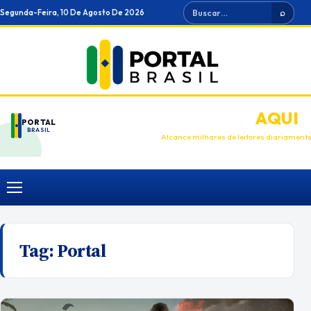
Ir
Buscar
Segunda-Feira, 10 De Agosto De 2026
⌕
para
o
conteúdo
ANUNCIE
AQUI
PORTAL
BRASIL
Alcance milhares de leitores diariament
Menu
Tag:
Portal