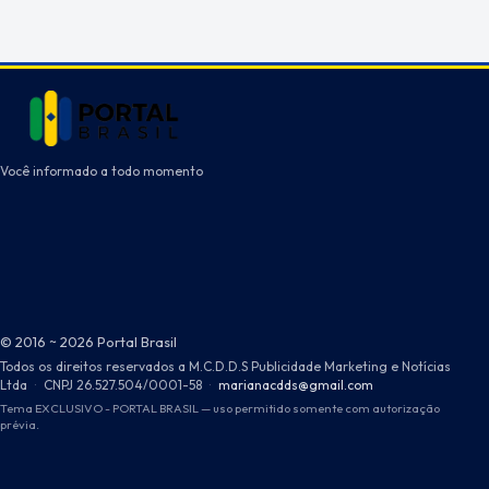
Você informado a todo momento
© 2016 ~ 2026 Portal Brasil
Todos os direitos reservados a M.C.D.D.S Publicidade Marketing e Notícias
Ltda
·
CNPJ 26.527.504/0001-58
·
marianacdds@gmail.com
Tema EXCLUSIVO - PORTAL BRASIL — uso permitido somente com autorização
prévia.