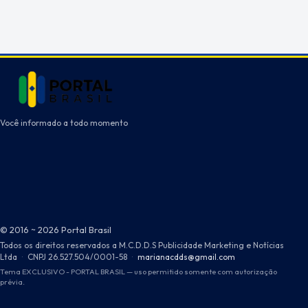
Você informado a todo momento
© 2016 ~ 2026 Portal Brasil
Todos os direitos reservados a M.C.D.D.S Publicidade Marketing e Notícias
Ltda
·
CNPJ 26.527.504/0001-58
·
marianacdds@gmail.com
Tema EXCLUSIVO - PORTAL BRASIL — uso permitido somente com autorização
prévia.