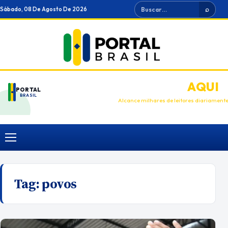
Ir
Buscar
Sábado, 08 De Agosto De 2026
⌕
para
o
conteúdo
ANUNCIE
AQUI
PORTAL
BRASIL
Alcance milhares de leitores diariament
Menu
Tag:
povos