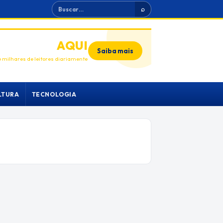
Buscar
⌕
ANUNCIE
AQUI
Saiba mais
 milhares de leitores diariamente
LTURA
TECNOLOGIA