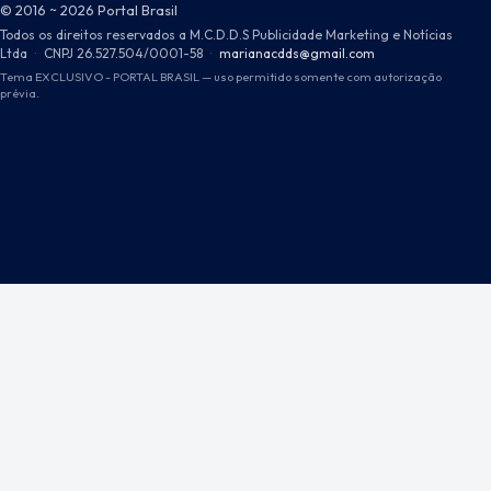
© 2016 ~ 2026 Portal Brasil
Todos os direitos reservados a M.C.D.D.S Publicidade Marketing e Notícias
Ltda
·
CNPJ 26.527.504/0001-58
·
marianacdds@gmail.com
Tema EXCLUSIVO - PORTAL BRASIL — uso permitido somente com autorização
prévia.