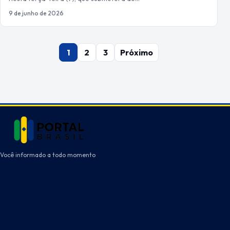
9 de junho de 2026
Paginação
1
2
3
Próximo
de
posts
Você informado a todo momento