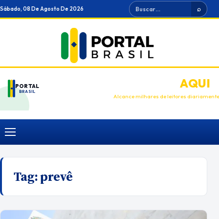
Ir
Buscar
Sábado, 08 De Agosto De 2026
⌕
para
o
conteúdo
ANUNCIE
AQUI
PORTAL
BRASIL
Alcance milhares de leitores diariament
Menu
Tag:
prevê