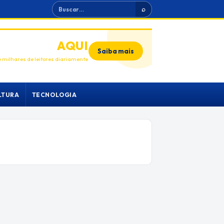
Buscar
⌕
ANUNCIE
AQUI
Saiba mais
 milhares de leitores diariamente
LTURA
TECNOLOGIA