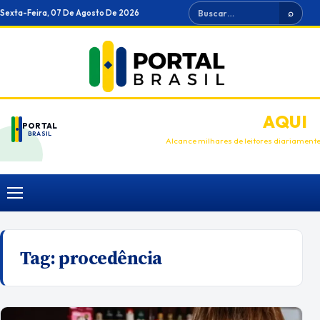
Ir
Buscar
Sexta-Feira, 07 De Agosto De 2026
⌕
para
o
conteúdo
ANUNCIE
AQUI
PORTAL
BRASIL
Alcance milhares de leitores diariament
Menu
Tag:
procedência