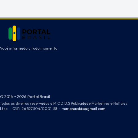
Você informado a todo momento
© 2016 ~ 2026 Portal Brasil
Todos os direitos reservados a M.C.D.D.S Publicidade Marketing e Notícias
Ltda
·
CNPJ 26.527.504/0001-58
·
marianacdds@gmail.com