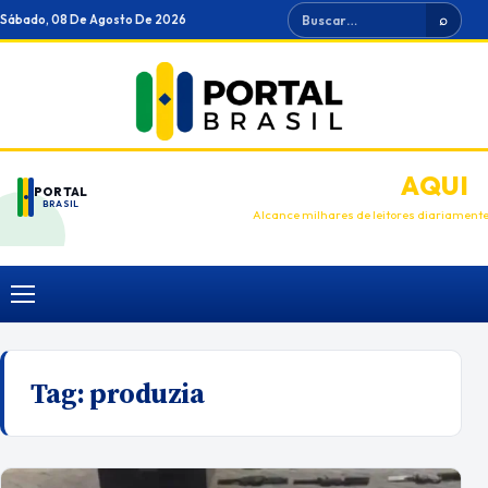
Ir
Buscar
Sábado, 08 De Agosto De 2026
⌕
para
o
conteúdo
ANUNCIE
AQUI
PORTAL
BRASIL
Alcance milhares de leitores diariament
Menu
Tag:
produzia