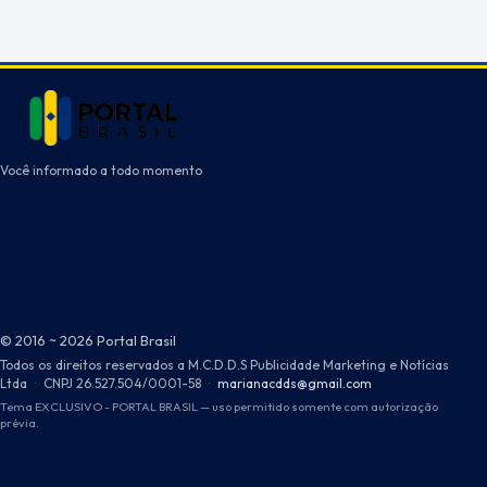
Você informado a todo momento
© 2016 ~ 2026 Portal Brasil
Todos os direitos reservados a M.C.D.D.S Publicidade Marketing e Notícias
Ltda
·
CNPJ 26.527.504/0001-58
·
marianacdds@gmail.com
Tema EXCLUSIVO - PORTAL BRASIL — uso permitido somente com autorização
prévia.