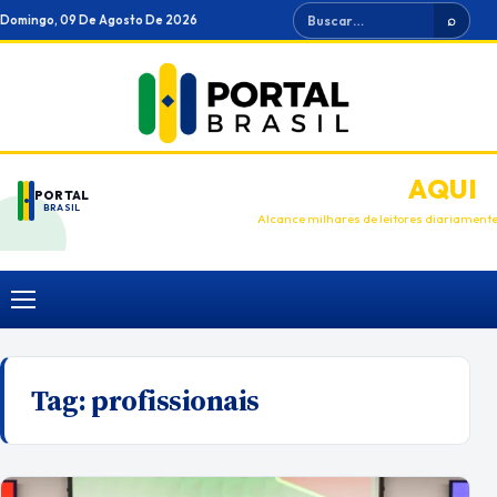
Ir
Buscar
Domingo, 09 De Agosto De 2026
⌕
para
o
conteúdo
ANUNCIE
AQUI
PORTAL
BRASIL
Alcance milhares de leitores diariament
Menu
Tag:
profissionais