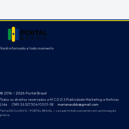
Você informado a todo momento
© 2016 ~ 2026 Portal Brasil
Todos os direitos reservados a M.C.D.D.S Publicidade Marketing e Notícias
Ltda
·
CNPJ 26.527.504/0001-58
·
marianacdds@gmail.com
Tema EXCLUSIVO - PORTAL BRASIL — uso permitido somente com autorização
prévia.