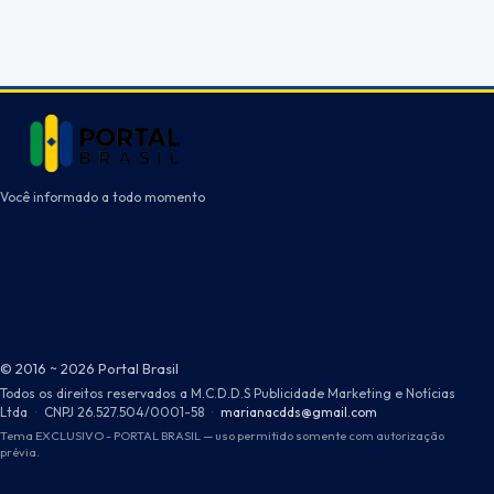
Você informado a todo momento
© 2016 ~ 2026 Portal Brasil
Todos os direitos reservados a M.C.D.D.S Publicidade Marketing e Notícias
Ltda
·
CNPJ 26.527.504/0001-58
·
marianacdds@gmail.com
Tema EXCLUSIVO - PORTAL BRASIL — uso permitido somente com autorização
prévia.