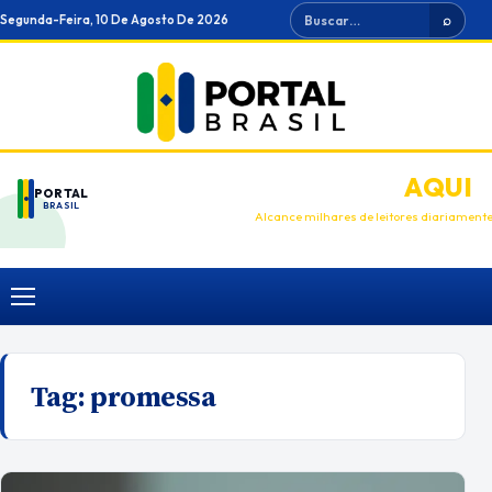
Ir
Buscar
Segunda-Feira, 10 De Agosto De 2026
⌕
para
o
conteúdo
ANUNCIE
AQUI
PORTAL
BRASIL
Alcance milhares de leitores diariament
Menu
Tag:
promessa