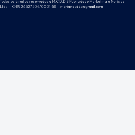
Todos os direitos reservados a M.C.D.D.S Publicidade Marketing e Notícias
Ltda
·
CNPJ 26.527.504/0001-58
·
marianacdds@gmail.com