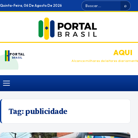
Ir
Buscar
Quinta-Feira, 06 De Agosto De 2026
⌕
para
o
conteúdo
ANUNCIE
AQUI
PORTAL
BRASIL
Alcance milhares de leitores diariament
Menu
Tag:
publicidade