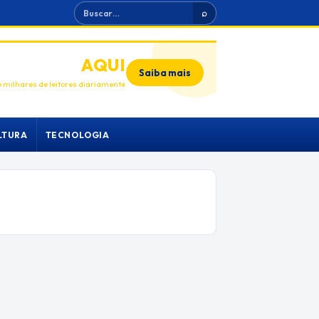
Buscar
⌕
ANUNCIE
AQUI
Saiba mais
 milhares de leitores diariamente
LTURA
TECNOLOGIA