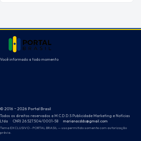
Você informado a todo momento
© 2016 ~ 2026 Portal Brasil
Todos os direitos reservados a M.C.D.D.S Publicidade Marketing e Notícias
Ltda
·
CNPJ 26.527.504/0001-58
·
marianacdds@gmail.com
Tema EXCLUSIVO - PORTAL BRASIL — uso permitido somente com autorização
prévia.