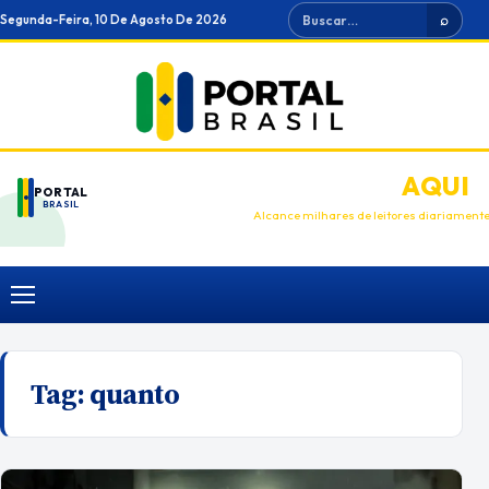
Ir
Buscar
Segunda-Feira, 10 De Agosto De 2026
⌕
para
o
conteúdo
ANUNCIE
AQUI
PORTAL
BRASIL
Alcance milhares de leitores diariament
Menu
Tag:
quanto