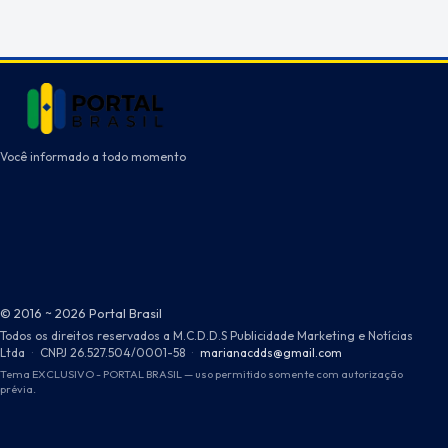
Você informado a todo momento
© 2016 ~ 2026 Portal Brasil
Todos os direitos reservados a M.C.D.D.S Publicidade Marketing e Notícias
Ltda
·
CNPJ 26.527.504/0001-58
·
marianacdds@gmail.com
Tema EXCLUSIVO - PORTAL BRASIL — uso permitido somente com autorização
prévia.