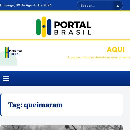
Ir
Buscar
Domingo, 09 De Agosto De 2026
⌕
para
o
conteúdo
ANUNCIE
AQUI
PORTAL
BRASIL
Alcance milhares de leitores diariament
Menu
Tag:
queimaram