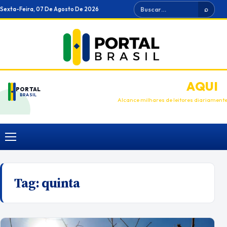
Ir
Buscar
Sexta-Feira, 07 De Agosto De 2026
⌕
para
o
conteúdo
ANUNCIE
AQUI
PORTAL
BRASIL
Alcance milhares de leitores diariament
Menu
Tag:
quinta