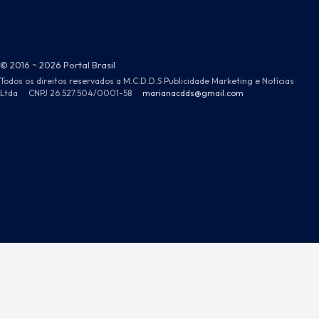
© 2016 ~ 2026 Portal Brasil
Todos os direitos reservados a M.C.D.D.S Publicidade Marketing e Notícias
Ltda
·
CNPJ 26.527.504/0001-58
·
marianacdds@gmail.com