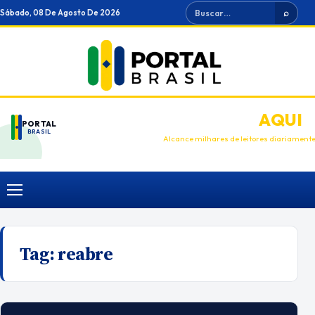
Ir
Buscar
Sábado, 08 De Agosto De 2026
⌕
para
o
conteúdo
ANUNCIE
AQUI
PORTAL
BRASIL
Alcance milhares de leitores diariament
Menu
Tag:
reabre