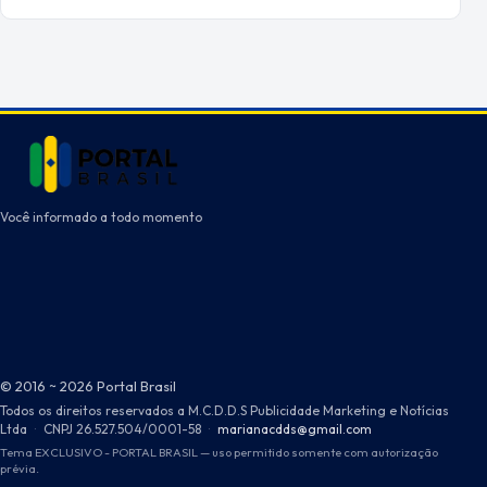
Você informado a todo momento
© 2016 ~ 2026 Portal Brasil
Todos os direitos reservados a M.C.D.D.S Publicidade Marketing e Notícias
Ltda
·
CNPJ 26.527.504/0001-58
·
marianacdds@gmail.com
Tema EXCLUSIVO - PORTAL BRASIL — uso permitido somente com autorização
prévia.