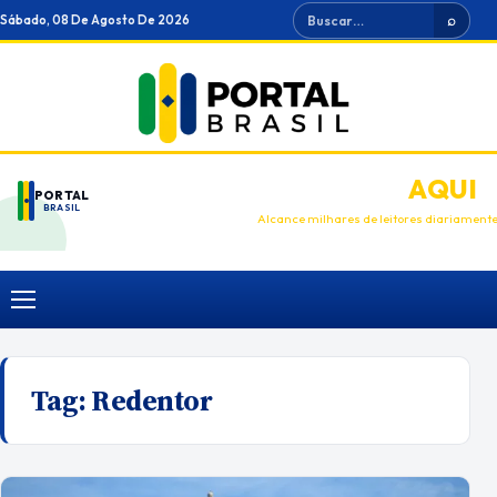
Ir
Buscar
Sábado, 08 De Agosto De 2026
⌕
para
o
conteúdo
ANUNCIE
AQUI
PORTAL
BRASIL
Alcance milhares de leitores diariament
Menu
Tag:
Redentor