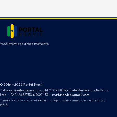
Você informado a todo momento
© 2016 ~ 2026 Portal Brasil
Todos os direitos reservados a M.C.D.D.S Publicidade Marketing e Notícias
Ltda
·
CNPJ 26.527.504/0001-58
·
marianacdds@gmail.com
Tema EXCLUSIVO - PORTAL BRASIL — uso permitido somente com autorização
prévia.