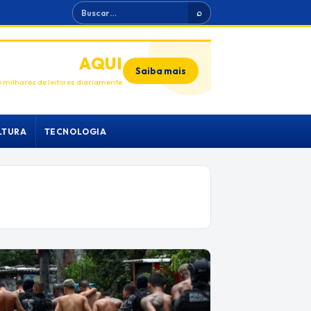
Buscar
⌕
ANUNCIE
AQUI
Saiba mais
 milhares de leitores diariamente
LTURA
TECNOLOGIA