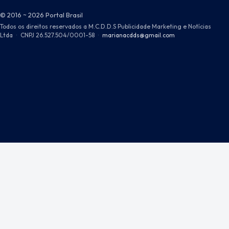
© 2016 ~ 2026 Portal Brasil
Todos os direitos reservados a M.C.D.D.S Publicidade Marketing e Notícias
Ltda
·
CNPJ 26.527.504/0001-58
·
marianacdds@gmail.com