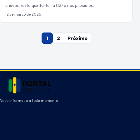
chuvas nesta quinta-feira (12) e nos próximos…
12 de março de 2026
Paginação
1
2
Próximo
de
posts
Você informado a todo momento