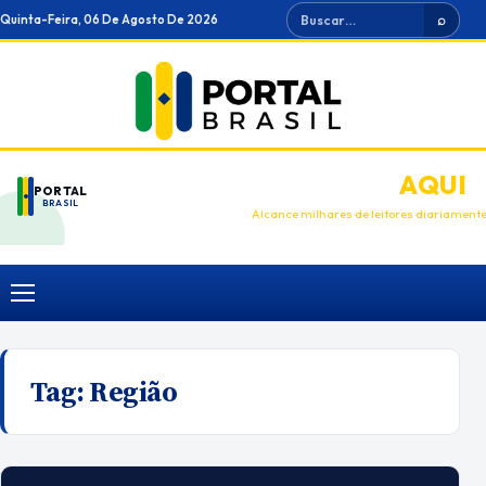
Ir
Buscar
Quinta-Feira, 06 De Agosto De 2026
⌕
para
o
conteúdo
ANUNCIE
AQUI
PORTAL
BRASIL
Alcance milhares de leitores diariament
Menu
Tag:
Região