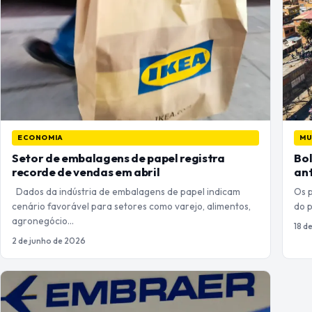
ECONOMIA
M
Setor de embalagens de papel registra
Bol
recorde de vendas em abril
an
Dados da indústria de embalagens de papel indicam
Os 
cenário favorável para setores como varejo, alimentos,
do 
agronegócio…
18 d
2 de junho de 2026