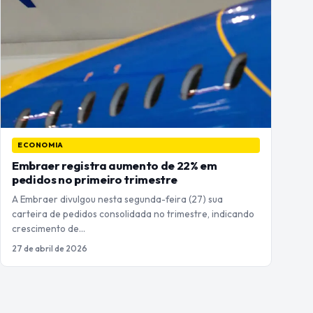
ECONOMIA
Embraer registra aumento de 22% em
pedidos no primeiro trimestre
A Embraer divulgou nesta segunda-feira (27) sua
carteira de pedidos consolidada no trimestre, indicando
crescimento de…
27 de abril de 2026
Paginação