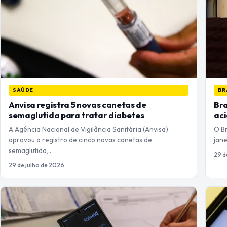
SAÚDE
BR
Anvisa registra 5 novas canetas de
Bra
semaglutida para tratar diabetes
aci
A Agência Nacional de Vigilância Sanitária (Anvisa)
O Br
aprovou o registro de cinco novas canetas de
jan
semaglutida,…
29 d
29 de julho de 2026