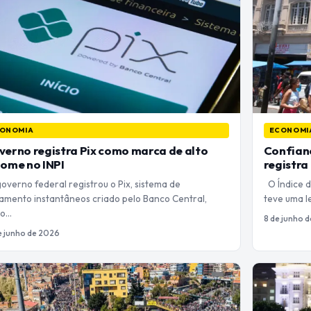
ONOMIA
ECONOMI
erno registra Pix como marca de alto
Confian
ome no INPI
registra
verno federal registrou o Pix, sistema de
O Índice d
amento instantâneos criado pelo Banco Central,
teve uma l
mo…
8 de junho 
e junho de 2026