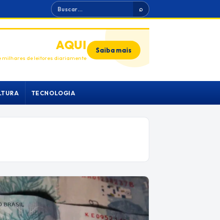
Buscar
⌕
ANUNCIE
AQUI
Saiba mais
 milhares de leitores diariamente
LTURA
TECNOLOGIA