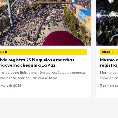
UNDO
BRASIL
ívia registra 23 bloqueios e marchas
Mesmo c
tigoverno chegam a La Paz
registra
protestos na Bolívia mantêm a pressão pela renúncia
Mesmo com 
presidente Rodrigo Paz, que está há…
show da ca
e maio de 2026
3 de maio d