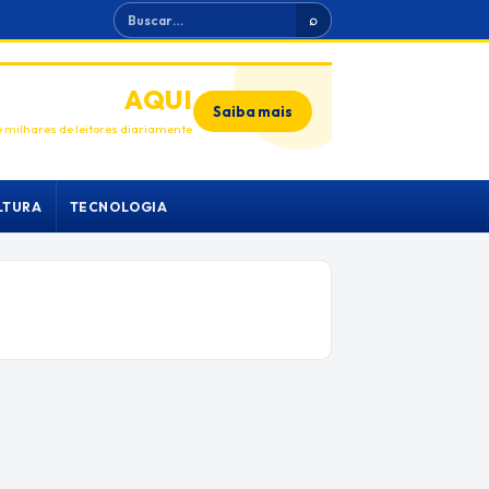
Buscar
⌕
ANUNCIE
AQUI
Saiba mais
 milhares de leitores diariamente
LTURA
TECNOLOGIA