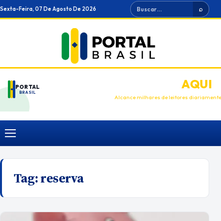
Ir
Buscar
Sexta-Feira, 07 De Agosto De 2026
⌕
para
o
conteúdo
ANUNCIE
AQUI
PORTAL
BRASIL
Alcance milhares de leitores diariament
Menu
Tag:
reserva