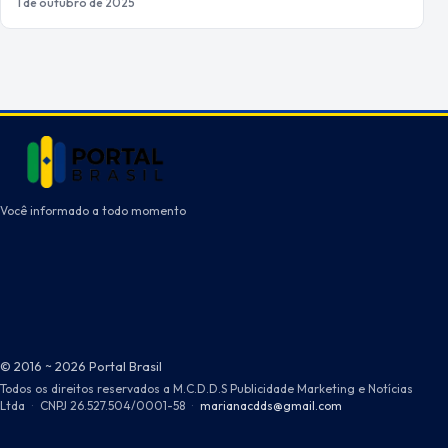
1 de outubro de 2025
Você informado a todo momento
© 2016 ~ 2026 Portal Brasil
Todos os direitos reservados a M.C.D.D.S Publicidade Marketing e Notícias
Ltda
·
CNPJ 26.527.504/0001-58
·
marianacdds@gmail.com