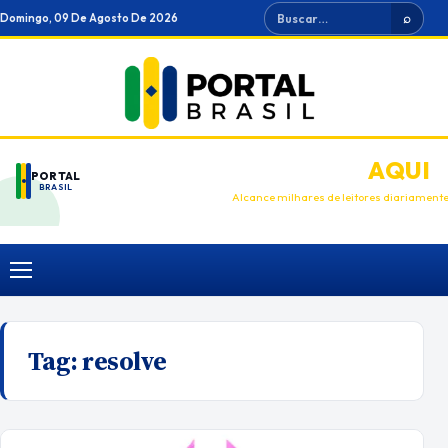
Ir
Buscar
Domingo, 09 De Agosto De 2026
⌕
para
o
conteúdo
ANUNCIE
AQUI
PORTAL
BRASIL
Alcance milhares de leitores diariament
Menu
Tag:
resolve