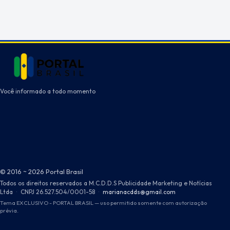
Você informado a todo momento
© 2016 ~ 2026 Portal Brasil
Todos os direitos reservados a M.C.D.D.S Publicidade Marketing e Notícias
Ltda
·
CNPJ 26.527.504/0001-58
·
marianacdds@gmail.com
Tema EXCLUSIVO - PORTAL BRASIL — uso permitido somente com autorização
prévia.