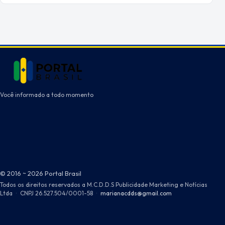
Você informado a todo momento
© 2016 ~ 2026 Portal Brasil
Todos os direitos reservados a M.C.D.D.S Publicidade Marketing e Notícias
Ltda
·
CNPJ 26.527.504/0001-58
·
marianacdds@gmail.com