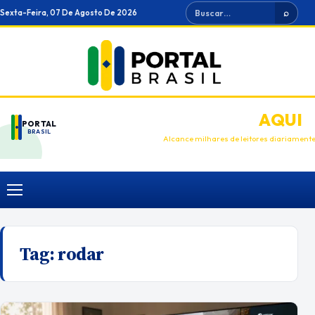
Ir
Buscar
Sexta-Feira, 07 De Agosto De 2026
⌕
para
o
conteúdo
ANUNCIE
AQUI
PORTAL
BRASIL
Alcance milhares de leitores diariament
Menu
Tag:
rodar