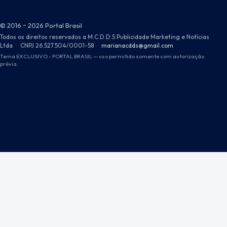
© 2016 ~ 2026 Portal Brasil
Todos os direitos reservados a M.C.D.D.S Publicidade Marketing e Notícias
Ltda
·
CNPJ 26.527.504/0001-58
·
marianacdds@gmail.com
Tema EXCLUSIVO - PORTAL BRASIL — uso permitido somente com autorização
prévia.