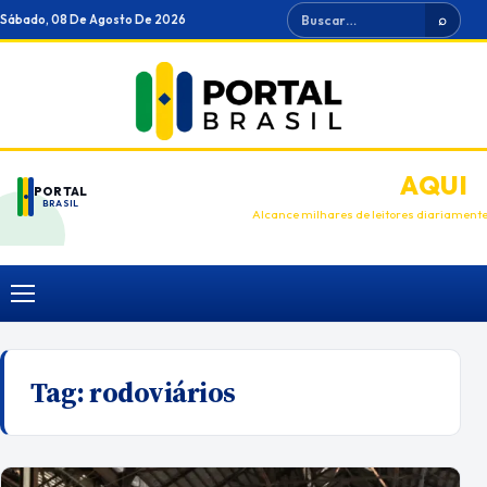
Ir
Buscar
Sábado, 08 De Agosto De 2026
⌕
para
o
conteúdo
ANUNCIE
AQUI
PORTAL
BRASIL
Alcance milhares de leitores diariament
Menu
Tag:
rodoviários