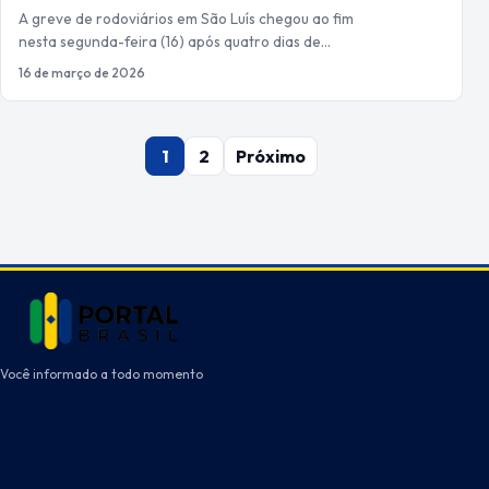
A greve de rodoviários em São Luís chegou ao fim
nesta segunda-feira (16) após quatro dias de…
16 de março de 2026
Paginação
1
2
Próximo
de
posts
Você informado a todo momento