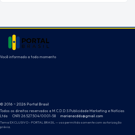
Você informado a todo momento
© 2016 ~ 2026 Portal Brasil
Todos os direitos reservados a M.C.D.D.S Publicidade Marketing e Notícias
Ltda
·
CNPJ 26.527.504/0001-58
·
marianacdds@gmail.com
Tema EXCLUSIVO - PORTAL BRASIL — uso permitido somente com autorização
prévia.