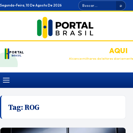
Ir
Buscar
Segunda-Feira, 10 De Agosto De 2026
⌕
para
o
conteúdo
ANUNCIE
AQUI
PORTAL
BRASIL
Alcance milhares de leitores diariament
Menu
Tag:
ROG