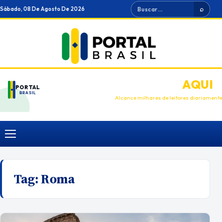
Ir
Buscar
Sábado, 08 De Agosto De 2026
⌕
para
o
conteúdo
ANUNCIE
AQUI
PORTAL
BRASIL
Alcance milhares de leitores diariament
Menu
Tag:
Roma