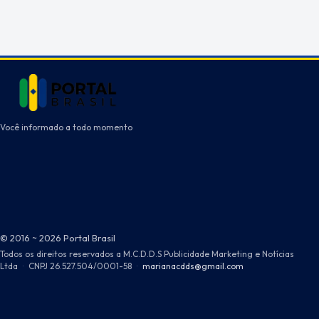
Você informado a todo momento
© 2016 ~ 2026 Portal Brasil
Todos os direitos reservados a M.C.D.D.S Publicidade Marketing e Notícias
Ltda
·
CNPJ 26.527.504/0001-58
·
marianacdds@gmail.com