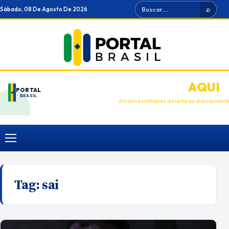
Ir
Buscar
Sábado, 08 De Agosto De 2026
⌕
para
o
conteúdo
ANUNCIE
AQUI
PORTAL
BRASIL
Alcance milhares de leitores diariament
Menu
Tag:
sai