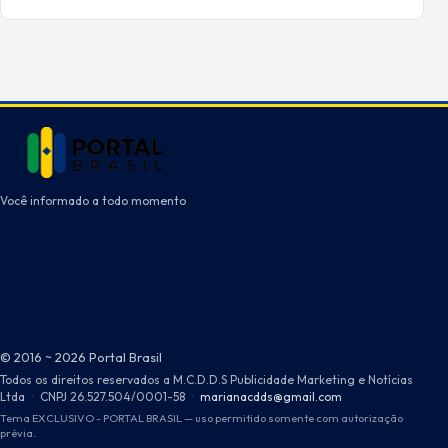
Você informado a todo momento
© 2016 ~ 2026 Portal Brasil
Todos os direitos reservados a M.C.D.D.S Publicidade Marketing e Notícias
Ltda
·
CNPJ 26.527.504/0001-58
·
marianacdds@gmail.com
Tema EXCLUSIVO - PORTAL BRASIL — uso permitido somente com autorização
prévia.