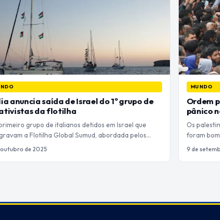
UNDO
MUNDO
lia anuncia saída de Israel do 1º grupo de
Ordem p
ativistas da flotilha
pânico 
rimeiro grupo de italianos detidos em Israel que
Os palesti
egravam a Flotilha Global Sumud, abordada pelos…
foram bomb
 outubro de 2025
9 de setem