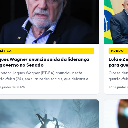
LÍTICA
MUNDO
ues Wagner anuncia saída da liderança
Lula e Z
 governo no Senado
para gue
enador Jaques Wagner (PT-BA) anunciou nesta
O president
ta-feira (24), em suas redes sociais, que deixará a…
quarta-fei
e junho de 2026
17 de junho