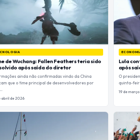
CNOLOGIA
ECONOMI
e de Wuchang: Fallen Feathers teria sido
Lula con
solvido após saída do diretor
após sa
ormações ainda não confirmadas vindo da China
O president
cam que o time principal de desenvolvedores por
quinta-fei
s…
19 de março
e abril de 2026