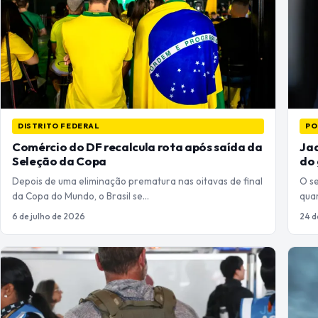
DISTRITO FEDERAL
PO
Comércio do DF recalcula rota após saída da
Jaq
Seleção da Copa
do
Depois de uma eliminação prematura nas oitavas de final
O s
da Copa do Mundo, o Brasil se…
quar
6 de julho de 2026
24 d