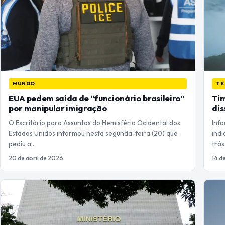
MUNDO
TE
EUA pedem saída de “funcionário brasileiro”
Tim
por manipular imigração
dis
O Escritório para Assuntos do Hemisfério Ocidental dos
Inf
Estados Unidos informou nesta segunda-feira (20) que
indi
pediu a…
trá
20 de abril de 2026
14 d