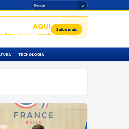
Buscar
⌕
ANUNCIE
AQUI
Saiba mais
 milhares de leitores diariamente
LTURA
TECNOLOGIA