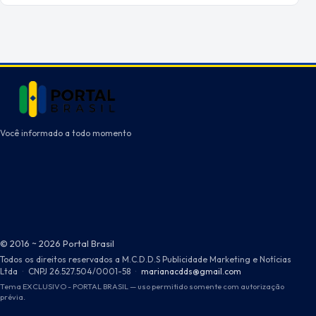
Você informado a todo momento
© 2016 ~ 2026 Portal Brasil
Todos os direitos reservados a M.C.D.D.S Publicidade Marketing e Notícias
Ltda
·
CNPJ 26.527.504/0001-58
·
marianacdds@gmail.com
Tema EXCLUSIVO - PORTAL BRASIL — uso permitido somente com autorização
prévia.