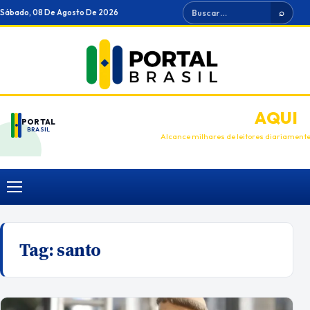
Ir
Buscar
Sábado, 08 De Agosto De 2026
⌕
para
o
conteúdo
ANUNCIE
AQUI
PORTAL
BRASIL
Alcance milhares de leitores diariament
Menu
Tag:
santo