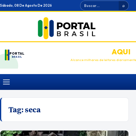
Ir
Buscar
Sábado, 08 De Agosto De 2026
⌕
para
o
conteúdo
ANUNCIE
AQUI
PORTAL
BRASIL
Alcance milhares de leitores diariament
Menu
Tag:
seca