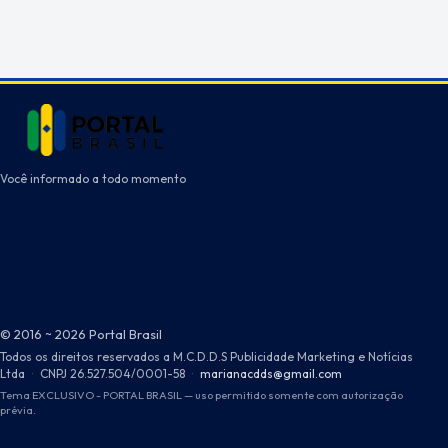
Você informado a todo momento
© 2016 ~ 2026 Portal Brasil
Todos os direitos reservados a M.C.D.D.S Publicidade Marketing e Notícias
Ltda
·
CNPJ 26.527.504/0001-58
·
marianacdds@gmail.com
Tema EXCLUSIVO - PORTAL BRASIL — uso permitido somente com autorização
prévia.