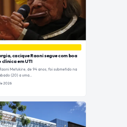
urgia, cacique Raoni segue com boa
 clínica em UTI
Raoni Metukire, de 94 anos, foi submetido na
ábado (20) a uma…
 de 2026