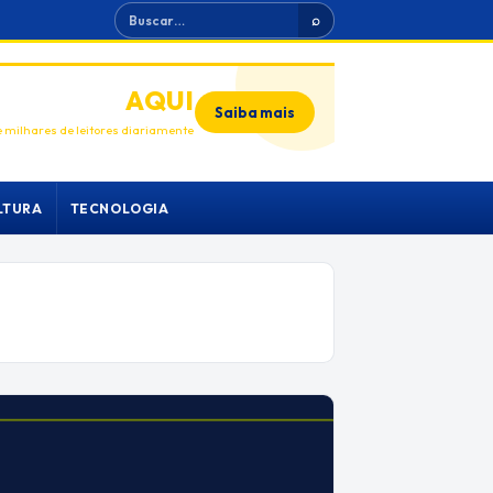
Buscar
⌕
ANUNCIE
AQUI
Saiba mais
 milhares de leitores diariamente
LTURA
TECNOLOGIA