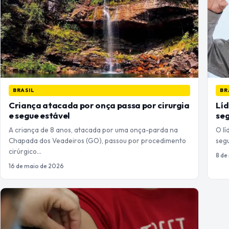
BRASIL
BR
Criança atacada por onça passa por cirurgia
Líd
e segue estável
seg
A criança de 8 anos, atacada por uma onça-parda na
O lí
Chapada dos Veadeiros (GO), passou por procedimento
segu
cirúrgico…
8 de
16 de maio de 2026