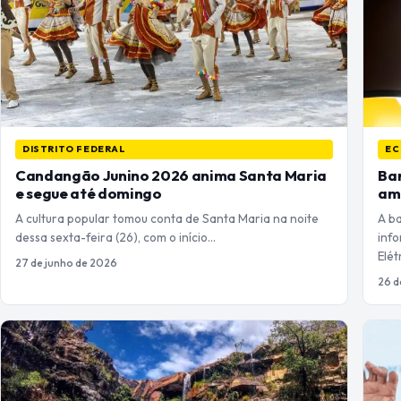
DISTRITO FEDERAL
EC
Candangão Junino 2026 anima Santa Maria
Ban
e segue até domingo
ama
A cultura popular tomou conta de Santa Maria na noite
A b
dessa sexta-feira (26), com o início…
info
Elét
27 de junho de 2026
26 d