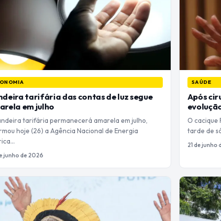
ONOMIA
SAÚDE
deira tarifária das contas de luz segue
Após cir
rela em julho
evolução
andeira tarifária permanecerá amarela em julho,
O cacique 
rmou hoje (26) a Agência Nacional de Energia
tarde de s
rica…
21 de junho
e junho de 2026