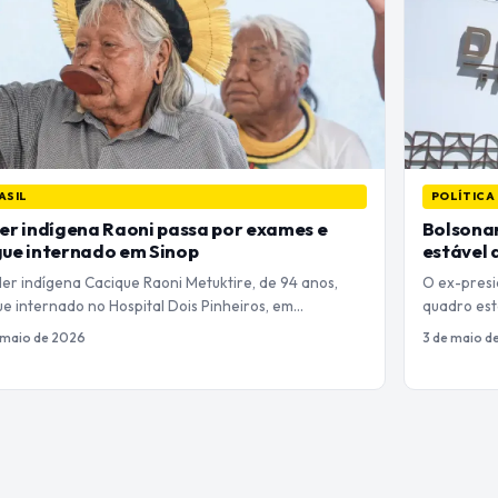
ASIL
POLÍTICA
er indígena Raoni passa por exames e
Bolsona
ue internado em Sinop
estável 
der indígena Cacique Raoni Metuktire, de 94 anos,
O ex-presi
e internado no Hospital Dois Pinheiros, em…
quadro est
 maio de 2026
3 de maio d