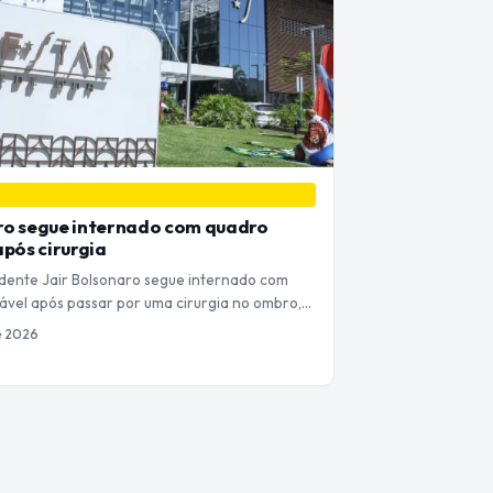
ro segue internado com quadro
após cirurgia
dente Jair Bolsonaro segue internado com
ável após passar por uma cirurgia no ombro,…
e 2026