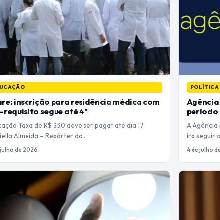
UCAÇÃO
POLÍTICA
re: inscrição para residência médica com
Agência 
-requisito segue até 4ª
período 
cação Taxa de R$ 330 deve ser pagar até dia 17
A Agência 
iella Almeida – Repórter da…
irá seguir
 julho de 2026
4 de julho 