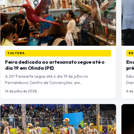
CULTURA
ED
Feira dedicada ao artesanato segue até o
Ena
dia 19 em Olinda (PE)
pré
A 26ª Fenearte segue até o dia 19 de julho no
Edu
Pernambuco Centro de Convenções, em…
Dan
14 de julho de 2026
6 de