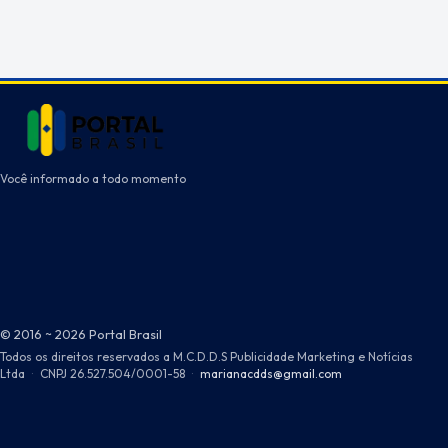
Você informado a todo momento
© 2016 ~ 2026 Portal Brasil
Todos os direitos reservados a M.C.D.D.S Publicidade Marketing e Notícias
Ltda
·
CNPJ 26.527.504/0001-58
·
marianacdds@gmail.com