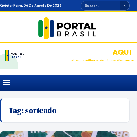
Ir
Buscar
Quinta-Feira, 06 De Agosto De 2026
⌕
para
o
conteúdo
ANUNCIE
AQUI
PORTAL
BRASIL
Alcance milhares de leitores diariament
Menu
Tag:
sorteado