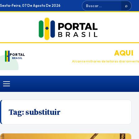
Ir
Buscar
Sexta-Feira, 07 De Agosto De 2026
⌕
para
o
conteúdo
ANUNCIE
AQUI
PORTAL
BRASIL
Alcance milhares de leitores diariament
Menu
Tag:
substituir