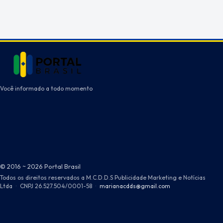
Você informado a todo momento
© 2016 ~ 2026 Portal Brasil
Todos os direitos reservados a M.C.D.D.S Publicidade Marketing e Notícias
Ltda
·
CNPJ 26.527.504/0001-58
·
marianacdds@gmail.com