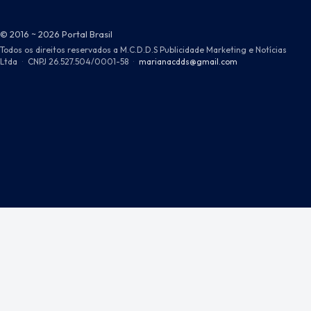
© 2016 ~ 2026 Portal Brasil
Todos os direitos reservados a M.C.D.D.S Publicidade Marketing e Notícias
Ltda
·
CNPJ 26.527.504/0001-58
·
marianacdds@gmail.com