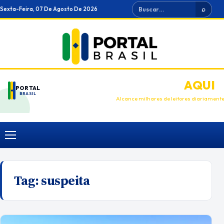
Ir
Buscar
Sexta-Feira, 07 De Agosto De 2026
⌕
para
o
conteúdo
ANUNCIE
AQUI
PORTAL
BRASIL
Alcance milhares de leitores diariament
Menu
Tag:
suspeita