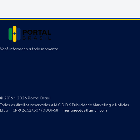
Você informado a todo momento
© 2016 ~ 2026 Portal Brasil
Todos os direitos reservados a M.C.D.D.S Publicidade Marketing e Notícias
Ltda
·
CNPJ 26.527.504/0001-58
·
marianacdds@gmail.com