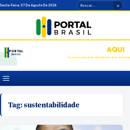
Ir
Buscar
Sexta-Feira, 07 De Agosto De 2026
⌕
para
o
conteúdo
ANUNCIE
AQUI
PORTAL
BRASIL
Alcance milhares de leitores diariament
Menu
Tag:
sustentabilidade