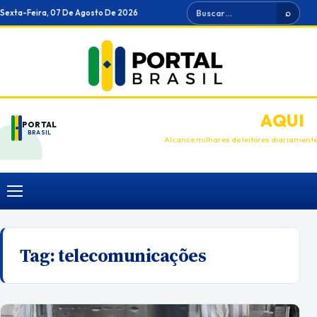
Ir
Buscar
Sexta-Feira, 07 De Agosto De 2026
⌕
para
o
conteúdo
ANUNCIE
AQUI
PORTAL
BRASIL
Alcance milhares de leitores diariament
Menu
Tag:
telecomunicações