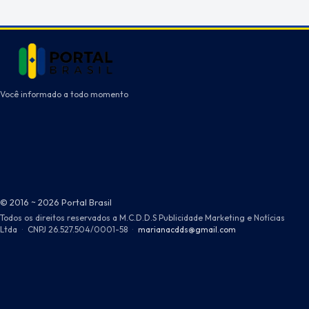
Você informado a todo momento
© 2016 ~ 2026 Portal Brasil
Todos os direitos reservados a M.C.D.D.S Publicidade Marketing e Notícias
Ltda
·
CNPJ 26.527.504/0001-58
·
marianacdds@gmail.com